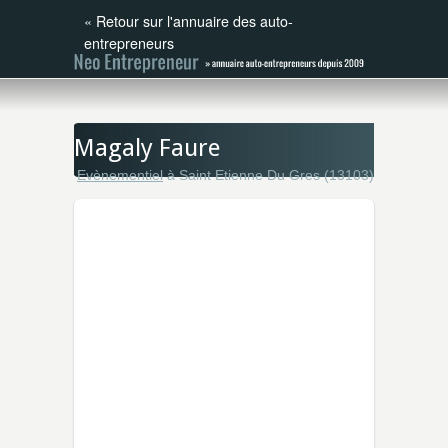
«
Retour sur l'annuaire des auto-
entrepreneurs
Magaly Faure
Evènementiel
à Saint Etienne Du Gres (13103)