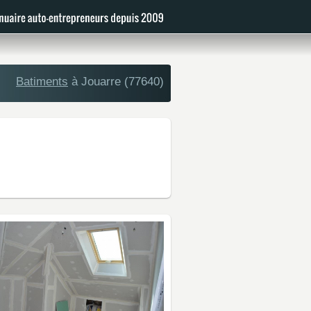
Batiments
à Jouarre (77640)