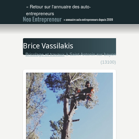
«
Retour sur l'annuaire des auto-
entrepreneurs
Brice Vassilakis
Bricolage et travaux
à Saint Antonin sur bayon
(13100)