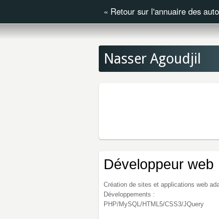
«
Retour sur l'annuaire des aut
Nasser Agoudjil
Développeur web
Création de sites et applications web ad
Développements :
PHP/MySQL/HTML5/CSS3/JQuery