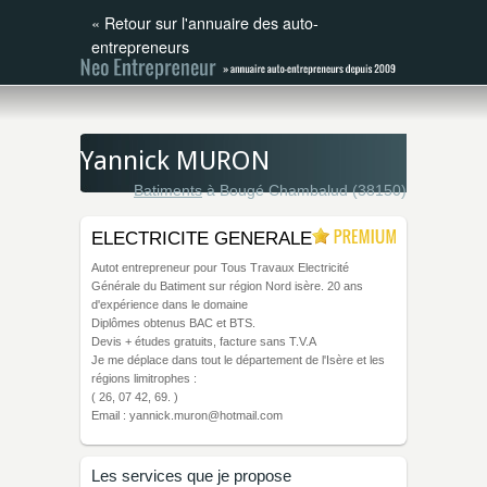
«
Retour sur l'annuaire des auto-
entrepreneurs
Yannick MURON
Batiments
à Bougé Chambalud (38150)
ELECTRICITE GENERALE
Autot entrepreneur pour Tous Travaux Electricité
Générale du Batiment sur région Nord isère. 20 ans
d'expérience dans le domaine
Diplômes obtenus BAC et BTS.
Devis + études gratuits, facture sans T.V.A
Je me déplace dans tout le département de l'Isère et les
régions limitrophes :
( 26, 07 42, 69. )
Email : yannick.muron@hotmail.com
Les services que je propose